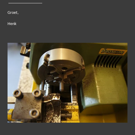
________________
Groet,
Henk