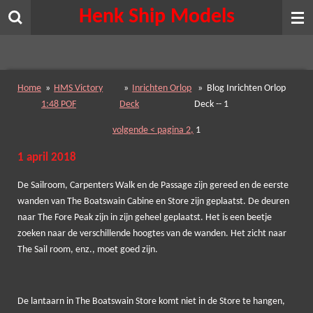
Henk Ship Models
Ga
direct
naar
de
hoofdinhoud
Home
»
HMS Victory
»
Inrichten Orlop
»
Blog Inrichten Orlop
1:48 POF
Deck
Deck -- 1
volgende < pagina 2,
1
1 april 2018
De Sailroom, Carpenters Walk en de Passage zijn gereed en de eerste
wanden van The Boatswain Cabine en Store zijn geplaatst. De deuren
naar The Fore Peak zijn in zijn geheel geplaatst. Het is een beetje
zoeken naar de verschillende hoogtes van de wanden. Het zicht naar
The Sail room, enz., moet goed zijn.
De lantaarn in The Boatswain Store komt niet in de Store te hangen,