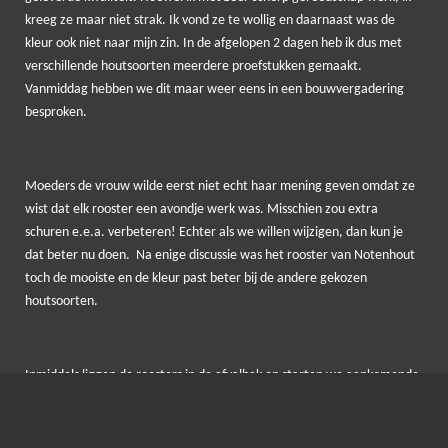
kreeg ze maar niet strak. Ik vond ze te wollig en daarnaast was de
kleur ook niet naar mijn zin. In de afgelopen 2 dagen heb ik dus met
verschillende houtsoorten meerdere proefstukken gemaakt.
Vanmiddag hebben we dit maar weer eens in een bouwvergadering
besproken.
Moeders de vrouw wilde eerst niet echt haar mening geven omdat ze
wist dat elk rooster een avondje werk was. Misschien zou extra
schuren e.e.a. verbeteren! Echter als we willen wijzigen, dan kun je
dat beter nu doen. Na enige discussie was het rooster van Notenhout
toch de mooiste en de kleur past beter bij de andere gekozen
houtsoorten.
Inmiddels liggen de roosters in de afvalbak en starten we aankomende
week vrolijk met de nieuwe roosters.
________________