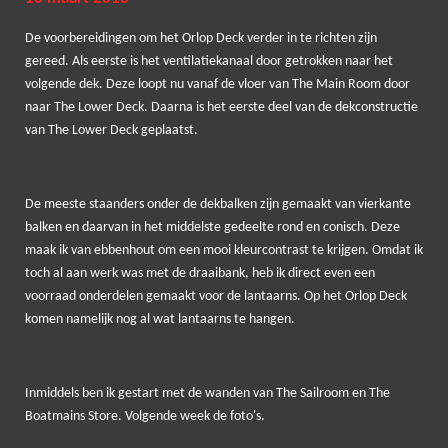
a
t
t
De voorbereidingen om het Orlop Deck verder in te richten zijn
y
e
e
gereed. Als eerste is het ventilatiekanaal door getrokken naar het
r
volgende dek. Deze loopt nu vanaf de vloer van The Main Room door
f
naar The Lower Deck. Daarna is het eerste deel van de dekconstructie
u
van The Lower Deck geplaatst.
l
l
s
c
De meeste staanders onder de dekbalken zijn gemaakt van vierkante
r
balken en daarvan in het middelste gedeelte rond en conisch. Deze
e
maak ik van ebbenhout om een mooi kleurcontrast te krijgen. Omdat ik
e
toch al aan werk was met de draaibank, heb ik direct even een
n
voorraad onderdelen gemaakt voor de lantaarns. Op het Orlop Deck
komen namelijk nog al wat lantaarns te hangen.
Inmiddels ben ik gestart met de wanden van The Sailroom en The
Boatmains Store. Volgende week de foto's.