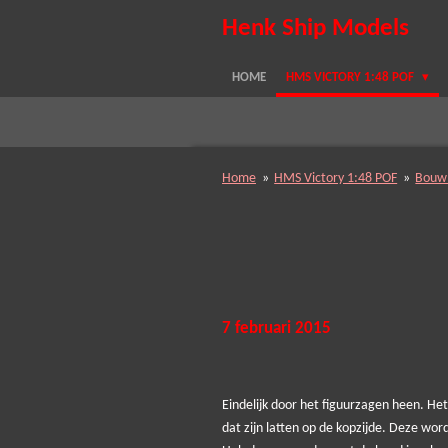
Ga
Henk Ship Models
direct
naar
HOME
HMS VICTORY 1:48 POF
de
hoofdinhoud
Home
»
HMS Victory 1:48 POF
»
Bouw
7 februari 2015
Eindelijk door het figuurzagen heen. He
dat zijn latten op de kopzijde. Deze wo