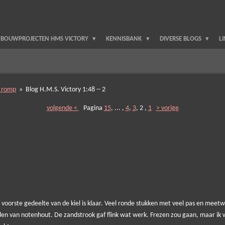
BOUWPROJECTEN HMS VICTORY
KENNISBANK
DIVERSE BLOGS
L
 romp
»
Blog H.M.S. Victory 1:48 -- 2
volgende <
Pagina
15
, ... ,
4
,
3
, 2 ,
1
> vorige
t voorste gedeelte van de kiel is klaar. Veel ronde stukken met veel pas en me
rden van notenhout. De zandstrook gaf flink wat werk. Frezen zou gaan, maar ik 