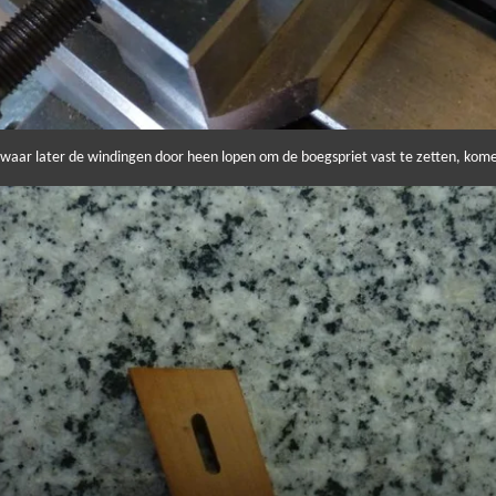
 waar later de windingen door heen lopen om de boegspriet vast te zetten, kom