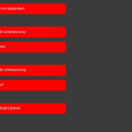
n en beplanken
de scheepsromp
men
de scheepsromp
rf
Buig/Lijnmal