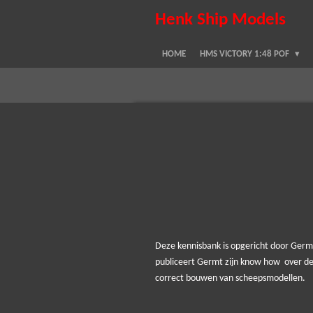
Ga
Henk Ship Models
direct
naar
HOME
HMS VICTORY 1:48 POF
de
hoofdinhoud
Deze kennisbank is opgericht door Germ
publiceert Germt zijn know how over de 
correct bouwen van scheepsmodellen.