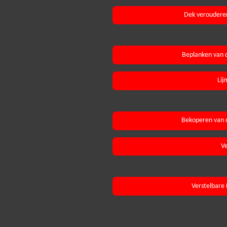
Dek veroudere
Beplanken van 
Lij
Bekoperen van 
Ve
Verstelbare 