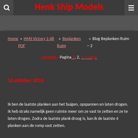
Henk Ship Models
Ga
direct
naar
de
hoofdinhoud
Home
»
HMS Victory 1:48
»
Beplanken
»
Blog Beplanken Ruim
POF
Ruim
-- 2
volgende
<
Pagina
3
, 2,
1
>vorige
16 oktober 2016
Ik ben de laatste planken aan het buigen, opspannen en laten drogen.
Ik heb straks namelijk geen ruimte meer om ze vast te zetten en ze te
laten drogen. Zodra de laatste plank droog is, kan ik de laatste 4
planken aan de romp vast zetten.