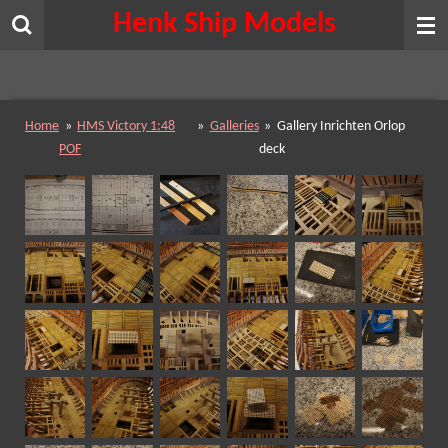
Henk Ship Models
Ga
direct
naar
de
hoofdinhoud
Home
»
HMS Victory 1:48
»
Galleries
»
Gallery Inrichten Orlop
POF
deck