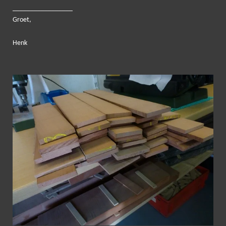
_____
____________
Groet,
Henk