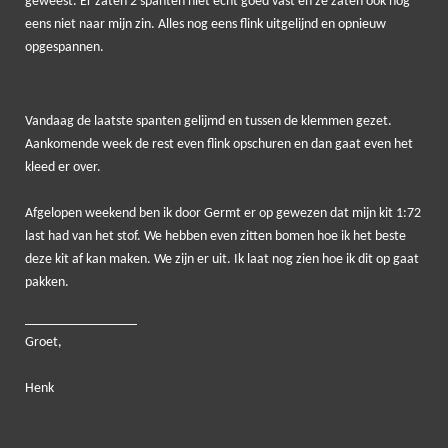
geweest. Er zaten 2 spanten niet echt goed vast en ze zaten ook nog
eens niet naar mijn zin. Alles nog eens flink uitgelijnd en opnieuw
opgespannen.
Vandaag de laatste spanten gelijmd en tussen de klemmen gezet.
Aankomende week de rest even flink opschuren en dan gaat even het
kleed er over.
Afgelopen weekend ben ik door Germt er op gewezen dat mijn kit 1:72
last had van het stof. We hebben even zitten bomen hoe ik het beste
deze kit af kan maken. We zijn er uit. Ik laat nog zien hoe ik dit op gaat
pakken.
____
____________
Groet,
Henk