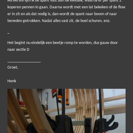
Als eerste lijm ik de spant vast aan de kielbalk, waarna er per spant 2
koperen pennen in gaan. Daarna wordt met een lat bekeken of de flow
er in zit en als dat nodig is, dan wordt de spant naar boven of naar
beneden getrokken. Nadat alles vast zit, de boel schuren, enz.
_
Het begint nu eindelijk een beetje romp te worden, dus gauw door
naar sectie D
____
____________
Groet,
Henk