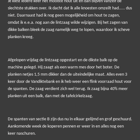
Je kiest iedere keer het mooiste hout uit en dan blijven vanzelf de
slechtste stukken over. Ik dacht dat ik alle knoesten omzeilt had..... dus
niet. Daarnaast had ik nog geen mogelijkheid om hout te zagen,
omdat ik e.e.a. nog aan de lintzaag wilde wijzigen. Bij het zagen van
dikke balken bleek de zaag namelijk weg te lopen, waardoor ik scheve
planken kreeg.
Afgelopen vrijdag de lintzaag opgestart en de dikste balk op de
machine gelegd. Hij zaagt als een warm mes door het boter. De
planken netjes 1,5 mm dikker dan de uiteindelijke maat. Alles even 3
keer door de Vandiktebank en ik heb weer een flink voorraad hout voor
de spanten. De zaag verdient zich wel terug. Ik zaag bijna 40% meer
planken uit een balk, dan met de tafelcirkelzaag.
De spanten van sectie B zijn dus nu in elkaar gelijmd en grof geschuurd.
Aankomende week de koperen pennen er weer in en alles nog een
keer naschuren.