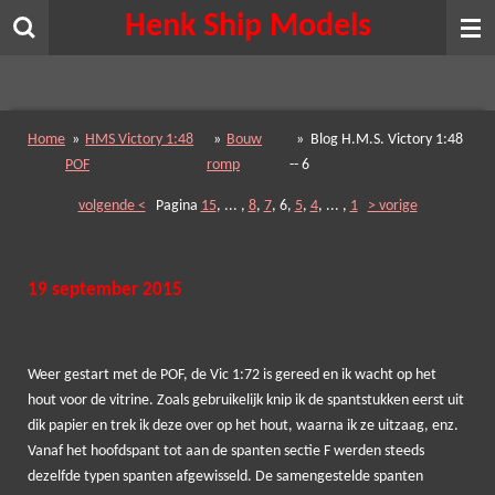
Henk Ship Models
Ga
direct
naar
de
hoofdinhoud
Home
»
HMS Victory 1:48
»
Bouw
»
Blog H.M.S. Victory 1:48
POF
romp
-- 6
volgende <
Pagina
15
, ... ,
8
,
7
,
6
,
5
,
4
,
... ,
1
> vorige
19 september 2015
Weer gestart met de POF, de Vic 1:72 is gereed en ik wacht op het
hout voor de vitrine. Zoals gebruikelijk knip ik de spantstukken eerst uit
dik papier en trek ik deze over op het hout, waarna ik ze uitzaag, enz.
Vanaf het hoofdspant tot aan de spanten sectie F werden steeds
dezelfde typen spanten afgewisseld. De samengestelde spanten