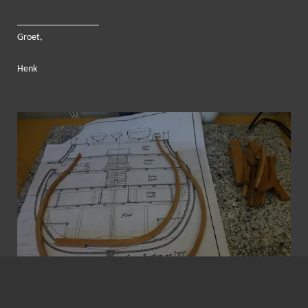
_____
____________
Groet,
Henk